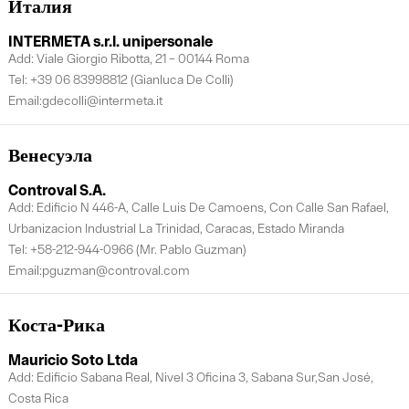
Италия
INTERMETA s.r.l. unipersonale
Add: Viale Giorgio Ribotta, 21 – 00144 Roma
Tel: +39 06 83998812 (Gianluca De Colli)
Email:gdecolli@intermeta.it
Венесуэла
Controval S.A.
Add: Edificio N 446-A, Calle Luis De Camoens, Con Calle San Rafael,
Urbanizacion Industrial La Trinidad, Caracas, Estado Miranda
Tel: +58-212-944-0966 (Mr. Pablo Guzman)
Email:pguzman@controval.com
Коста-Рика
Mauricio Soto Ltda
Add: Edificio Sabana Real, Nivel 3 Oficina 3, Sabana Sur,San José,
Costa Rica