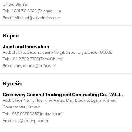
United States.
Tel: +1 281 712 8246 (Michael Liu)
Email: Michael@valveindex.com
Корея
Joint and Innovation
Add: 5F, 31-5, Seocho-daero 58-gil, Seocho-gu, Seoul, 06632
Tel: + 82 2 522 5720(Tony Chung)
Email: tony.chung@jniint.com
Кувейт
Greenway General Trading and Contracting Co., W.L.L.
Add: Office No. 4, Floor 4, Al Awtad Mall, Block-5, Egaila, Ahmadi
Governorate, Kuwait.
Tel: +965 95590267(Imtiaz Khan)
Email: iak@greengtc.com