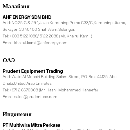
Малайзия
AHF ENERGY SDN BHD
Add: NO.25-G & 25-1,Jalan Kemuning Prima C33/C,Kemuning Utama,
Seksyen 33 40400 Shah Alam,Selangor.
Tel: +603 5122 1088/ 5122 2088 (Mr. Khairul Kamil )
Email: khairul.kamil@ahfenergy.com
ОАЭ
Prudent Equipment Trading
Add: Walid Al Mehairi Building Salam Street, P.O. Box: 44125, Abu
Dhabi,United Arab Emirates
Tel: +971 2 6670008 (Mr. Hashil Mohammed Haneefa)
Email: sales@prudentuae.com
Индонезия
PT Multiwira Mitra Perkasa