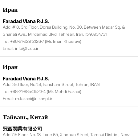
Иран
Faradad Viana P.J.S.
Add: #10, 3rd Floor, Dorsa Building, No. 30, Between Madar Sq. &
Shariati Ave., Mirdamad Blvd. Tehrean, Iran, 1546934731
Tel: +98-21-22912126-7 (Mr. Iman Khosravi)
Email: info@fv.co.ir
Иран
Faradad Viana P.J.S.
Add: 3rd floor, No.151, Iranshahr Street, Tehran, IRAN
Tel: +98-21-88541523-4 (Mr. Mehdi Fazaei)
Email: m.fazaei@nikanpt.ir
Тайвань, Китай
冠西閥業有限公司
Add:7th Floor, No. 18, Lane 65, Xinchun Street, Tamsui District, New