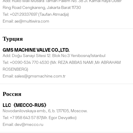
Add: Ruko Mall Mutiara Taman Palem No. 38 Jl. Kamal Raya Outer
Ring Road Cengkareng, Jakarta Barat 11730
Tel: +021 29337697 (Taufan Atmadja)
Email: ae@multiwira.com
Турция
GMS MACHINE VALVE CO.,LTD.
Add: Doğu Sanayi Sitesi 12. Blok No:3 Yenibosna/Istanbul
Tel: +0090-534 770 4530 (Mr. REZA ABBAS NAMI ,Mr ABRAHAM
ROSENBERG)
Email: sales@gmsmachine.com.tr
Россия
LLC《MECCO-RUS》
Novodanilovskaya emb., 6, b. 1,117105, Moscow.
Tel: +7 958 643 57 87(Mr. Egor Devyatko)
Email: dev@mecco.ru