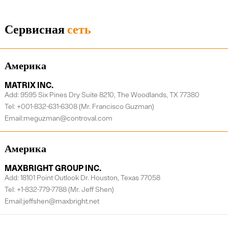
Сервисная
сеть
Америка
MATRIX INC.
Add: 9595 Six Pines Dry Suite 8210, The Woodlands, TX 77380
Tel: +001-832-631-6308 (Mr. Francisco Guzman)
Email:meguzman@controval.com
Америка
MAXBRIGHT GROUP INC.
Add: 18101 Point Outlook Dr. Houston, Texas 77058
Tel: +1-832-779-7788 (Mr. Jeff Shen)
Email:jeffshen@maxbright.net