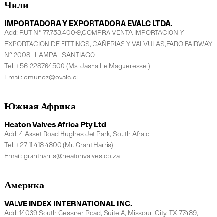
Чили
IMPORTADORA Y EXPORTADORA EVALC LTDA.
Add: RUT N° 77.753.400-9,COMPRA VENTA IMPORTACION Y
EXPORTACION DE FITTINGS, CAÑERIAS Y VALVULAS,FARO FAIRWAY
N° 2008 - LAMPA - SANTIAGO
Tel: +56-228764500 (Ms. Jasna Le Magueresse )
Email: emunoz@evalc.cl
Южная Африка
Heaton Valves Africa Pty Ltd
Add: 4 Asset Road Hughes Jet Park, South Afraic
Tel: +27 11 418 4800 (Mr. Grant Harris)
Email: grantharris@heatonvalves.co.za
Америка
VALVE INDEX INTERNATIONAL INC.
Add: 14039 South Gessner Road, Suite A, Missouri City, TX 77489,