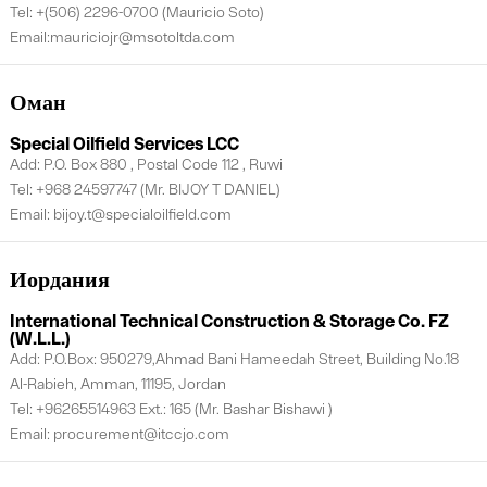
Tel: +(506) 2296-0700 (Mauricio Soto)
Email:mauriciojr@msotoltda.com
Оман
Special Oilfield Services LCC
Add: P.O. Box 880 , Postal Code 112 , Ruwi
Tel: +968 24597747 (Mr. BIJOY T DANIEL)
Email: bijoy.t@specialoilfield.com
Иордания
International Technical Construction & Storage Co. FZ
(W.L.L.)
Add: P.O.Box: 950279,Ahmad Bani Hameedah Street, Building No.18
Al-Rabieh, Amman, 11195, Jordan
Tel: +96265514963 Ext.: 165 (Mr. Bashar Bishawi )
Email: procurement@itccjo.com